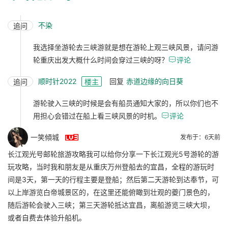
不染
追问
我选择坐游轮去三峡游就是想在游轮上观三峡风景，请问游
轮重庆出发大概什么时间会穿过三峡的呀？

评论
顺时针2022
回复
赤道边缘的向日葵
追问
楼主
游轮驶入三峡的时候是会有船员通知大家的，所以你们也不
用担心会错过在船上看三峡风景的时机。

评论

一笑傾城
发布于：6天前
长江观光号邮轮旅游攻略我可以给你分享一下长江观光5号游轮的游
玩攻略，当时我和朋友是从重庆万州登船去的宜昌，全程的游玩时
间是3天，第一天的行程主要是登船；然后第二天游轮到达奉节，可
以上岸游览白帝城景区的，在这里还能俯瞰到壮观的夔门景色的，
随后游轮会驶入三峡；第三天游轮抵达宜昌，离船游览三峡大坝，
或者自费去体验升船机。