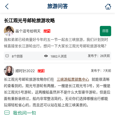

旅游问答
长江观光号邮轮旅游攻略

画个逗号给明天
回答
我和弟弟已经商量好今年的五一节一起去三峡旅游，我们计划到时
候直接坐长江游轮出行，想问一下大家长江观光号邮轮旅游攻略？


发布于：26天前
8个回答
1862人浏览

顺时针2022
发布于：7天前
长江观光号邮轮旅游攻略你们在
三峡游船票销售中心
就能很清晰
的查看到的，观光号游轮有两艘，一艘是长江观光号3号，另一艘是
长江观光5号游轮，这两艘船虽然并不是什么大型豪华游轮，但是后
面有重新装修过，船内非常整洁简约，无论你们选择哪艘出行都能
玩得轻松省心的，而且还可以站在船上观三峡美景的。

我也问一句