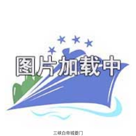
三峡白帝城夔门