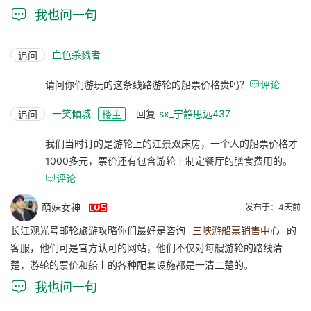

我也问一句
血色杀戮者
追问
请问你们游玩的这条线路游轮的船票价格贵吗？

评论
一笑傾城
回复
sx_宁静思远437
追问
楼主
我们当时订的是游轮上的江景双床房，一个人的船票价格才
1000多元，票价还有包含游轮上制定餐厅的膳食费用的。

评论

萌妹女神
发布于：4天前
长江观光号邮轮旅游攻略你们最好是咨询
三峡游船票销售中心
的
客服，他们可是官方认可的网站，他们不仅对每艘游轮的路线清
楚，游轮的票价和船上的各种配套设施都是一清二楚的。

我也问一句