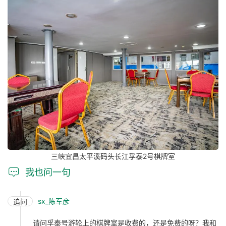
三峡宜昌太平溪码头长江孚泰2号棋牌室

我也问一句
sx_陈军彦
追问
请问孚泰号游轮上的棋牌室是收费的，还是免费的呀？我和