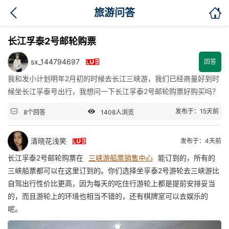

旅游问答
长江孚泰2号邮轮购票

sx_144794697
回答
我和发小计划明年2月初的时候去长江三峡游，我们已经商量好到时
候坐长江孚泰号出行，我想问一下长江孚泰2号邮轮购票好购买吗？


发布于：15天前
8个回答
1408人浏览

清晓花浅笑
发布于：4天前
长江孚泰2号邮轮购票在
三峡游船票销售中心
能订到的，所有的
三峡船票都可以在这里订到的。你们选择坐孚泰2号游轮去三峡游比
自驾出行性价比更高，因为每天的吃住行游轮上都是提前安排妥当
的，而且游轮上的环境也相当不错的，还有棋牌室可以去娱乐的
呢。