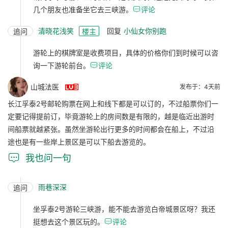
几个朋友也准备坐它去三峡游。

评论
清晓花浅笑
回复
小仙女你别跑
追问
楼主
游轮上的棋牌室是收费项目，具体的价格你们到时候可以咨
询一下游轮前台。

评论

山城法医
发布于：4天前
长江孚泰2号邮轮购票在网上和线下都是可以订的，不过船票你们一
定要记得提前订，毕竟游轮上的房间数是有限的，越是临近出游时
间船票就越紧张。虽然坐游轮出行更多的时间都会在船上，不过沿
途也是有一些岸上景区是可以下船去游览的。

我也问一句
雨巷深深
追问
坐孚泰2号游轮三峡游，能不能去游览白帝城景区呀？我还
挺想去这个景区玩的。

评论