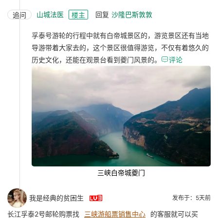
山城法医
回复
沙隆巴斯敦敦
追问
楼主
孚泰号游轮的行程中就有白帝城景区的，游览景区还有当地
导游带着大家去的，这个景区很值得游览，不仅有着悠久的
历史文化，还能在观景台看到夔门风景的。

评论
三峡白帝城夔门

我是经典的贫困生
发布于：5天前
长江孚泰2号邮轮购票找
三峡游船票销售中心
的客服就可以买