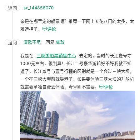
sx_144856070
追问
亲是在哪里定的船票呢？推荐一下网上五花八门的太多，太
难选择了。

评论
清歌不尽
回复
雾玟
追问
我是在
三峡游船票销售中心
去定的，当时的长江壹号才
1000元左右，很划算！长江二号豪华游轮好不好我就不知
道了，长江贰号与壹号行程的区别就是一个会过三峡大坝，
一个在三峡大坝前就靠港了。如果要体验三峡大坝的升船机
就需要单独自费去体验，壹号则不需要。

评论