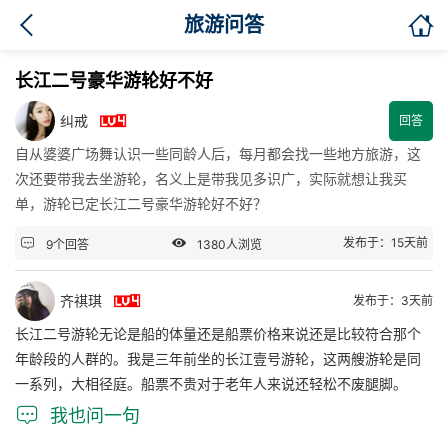

旅游问答
长江二号豪华游轮好不好

纠戒
回答
自从婆婆广场舞认识一些同龄人后，每月都会找一些地方旅游，这
次还要带我去坐游轮，名义上是带我见多识广，实际就想让我买
单，游轮已定长江二号豪华游轮好不好？


发布于：15天前
9个回答
1380人浏览

齐祺琪
发布于：3天前
长江二号游轮无论是船的体量还是船票价格来说还是比较符合那个
年龄段的人群的。我是三年前坐的长江壹号游轮，这两艘游轮是同
一系列，大相径庭。船票不贵对于老年人来说还轻松不废腿脚。

我也问一句