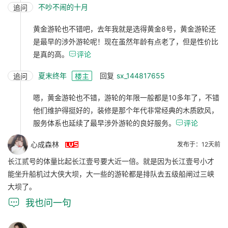
不吵不闹的十月
追问
黄金游轮也不错吧，去年我就是选得黄金8号，黄金游轮还
是最早的涉外游轮呢！现在虽然年龄有点老了，但是性价比
是真的高。

评论
夏末终年
回复
sx_144817655
追问
楼主
嗯，黄金游轮也不错，游轮的年限一般都是10多年了，不错
他们维护得挺好的，装修是那个年代非常经典的木质欧风，
服务体系也延续了最早涉外游轮的良好服务。

评论

心成森林
发布于：12天前
长江贰号的体量比起长江壹号要大近一倍。就是因为长江壹号小才
能坐升船机过大侠大坝，大一些的游轮都是排队去五级船闸过三峡
大坝了。

我也问一句