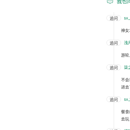

我也
sx
追问
神女
浅
追问
游轮
柒
追问
不会
进去
sx
追问
餐食
去玩