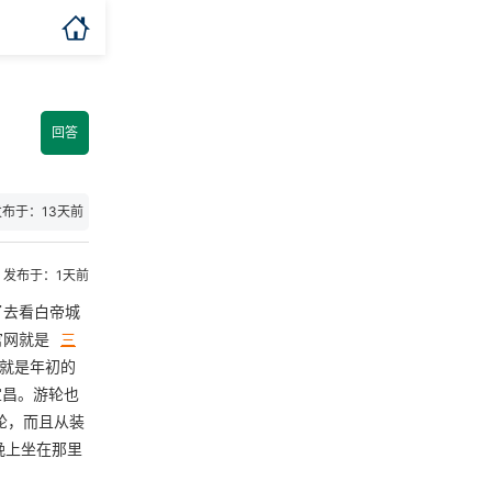

回答
发布于：13天前
发布于：1天前
了去看白帝城
官网就是
三
就是年初的
宜昌。游轮也
轮，而且从装
晚上坐在那里