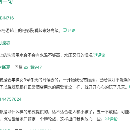
问一句
_BIN716
3号游轮上的电影院看起来好高级。

评论
月流歌
上的洗澡用水会不会有水温不够高，水压又低的情况

评论
之断夏
回复
sx_慧947
我是去年神女3号冬天的时候去的，一开始我也有顾虑，已经做好不洗澡
了以后发现跟在正常酒店用水的感受完全一样，就开开心心的玩了几天。
_144757624
都是以什么样的形式提供的，适不适合老人和小孩子，五一不放假，可能
，也准备给她们预定一个游轮旅，这样出门我也放心一些。

评论