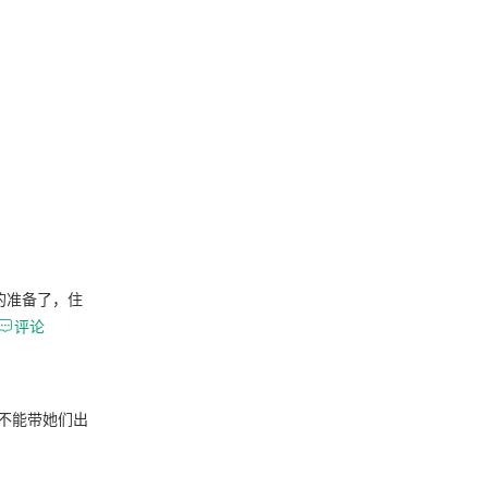
的准备了，住

评论
不能带她们出