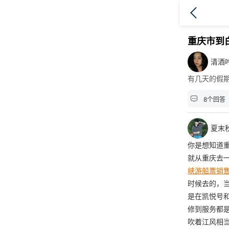
重庆市到
清酒
有几天的假

8个回答
夏末
你是想知道
就从重庆去
峡游船票销
时候去的，
是在凯悦号
修到服务都是
吹着江风相