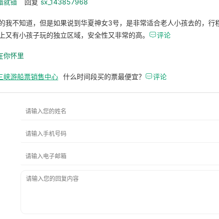
错就错
回复
sx_143857968
的我不知道，但是如果说到华夏神女3号，是非常适合老人小孩去的，行
上又有小孩子玩的独立区域，安全性又非常的高。

评论
在你怀里
三峡游船票销售中心
什么时间段买的票最便宜？

评论