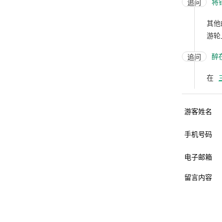
将
追问
其他
游轮
醉
追问
在
游客姓名
手机号码
电子邮箱
留言内容