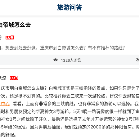
旅游问答
白帝城怎么去

吟
期，想去到处去逛逛，重庆市到白帝城怎么去？有不有推荐的路线？

1326人浏览

秋涼
重庆市到白帝城怎么去嘛？白帝城其实是三峡沿途的景点，如果你只是为
一次，还是挺不划算的。比较推荐你去三峡来一次游轮旅，建议你去游轮
售中心
看看，上面有非常多的三峡航线，也有非常多的游轮可以选择。我
当时和男朋友预定的华夏神女3号游轮，5天4晚一路玩像度假一样就到了
和神女3号之间犹豫了好久，最后还是选择了去年才开始运营的神女3号游
5星级的标准。因为男朋友抽烟，我们就预定的2000多的那种阳台房。
当的舒服。